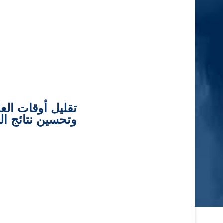
تقليل أوقات العل
وتحسين نتائج ا