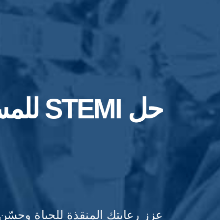
حل STEMI للمستشفيات
عزز رعايتك المنقذة للحياة وحسّن